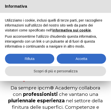
Informativa
Utilizziamo i cookie, inclusi quelli di terze parti, per raccogliere
informazioni sull’utilizzo del nostro sito web da parte dei
visitatori come specificato nell'
informativa sui cookie
.
Docenti
Puoi acconsentirne l'utilizzo chiudendo questa informativa,
interagendo con un link o un pulsante al di fuori di questa
Home
Docenti
informativa o continuando a navigare in altro modo.
Rifiuta
Accetta
Competenze
e
Scopri di più e personalizza
professionalità
Da sempre ipcm® Academy collabora
con
professionisti
che vantano una
pluriennale esperienza
nel settore della
finitura delle superfici. Competenze e